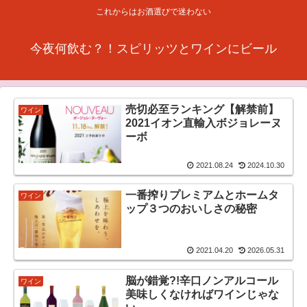
これからはお酒選びで迷わない
今夜何飲む？！スピリッツとワインにビール
売切必至ランキング【解禁前】
ワイン
2021イオン直輸入ボジョレーヌ
ーボ
2021.08.24
2024.10.30
一番搾りプレミアムとホームタ
ワイン
ップ３つのおいしさの秘密
2021.04.20
2026.05.31
脳が錯覚?!辛口ノンアルコール
ワイン
美味しくなければワインじゃな