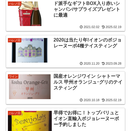
ド派手なギフトBOX入り赤いシ
ハレノ日
ャンパン/サプライズプレゼント
に最適
2021.02.02
2025.02.19
2020は当たり年!イオンのボジョ
ハレノ日
レーヌーボ4種テイスティング
2020.11.20
2023.09.28
国産オレンジワイン シャトーマ
ワイン
ルス 甲州オランジュ･グリのテイ
スティング
2020.10.18
2025.02.19
早得でお得に！トップバリュと
ハレノ日
イオン直輸入ボジョレーヌーボ
ー予約しました