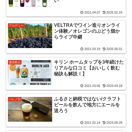
い
2021.04.07
2025.02.19
VELTRAでワイン造りオンライ
アカデミー
ン体験／オレゴンのぶどう畑か
らライブ中継
2021.03.19
2025.05.01
キリン ホームタップを3年続けた
週末飲み
リアルな口コミ【おいしく飲む
秘訣も解説！】
2021.03.05
2023.04.18
ふるさと納税ではない/クラフト
ハレノ日
ビールを飲んで地方にエールを
送ろう
2021.02.14
2023.09.28