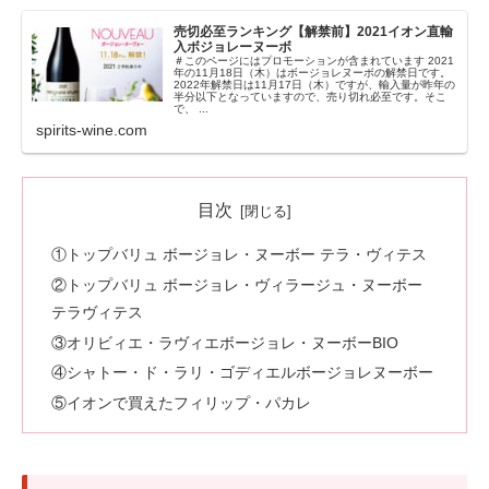
売切必至ランキング【解禁前】2021イオン直輸
入ボジョレーヌーボ
＃このページにはプロモーションが含まれています 2021
年の11月18日（木）はボージョレヌーボの解禁日です。
2022年解禁日は11月17日（木）ですが、輸入量が昨年の
半分以下となっていますので、売り切れ必至です。そこ
で、 ...
spirits-wine.com
目次
①トップバリュ ボージョレ・ヌーボー テラ・ヴィテス
②トップバリュ ボージョレ・ヴィラージュ・ヌーボー
テラヴィテス
③オリビィエ・ラヴィエボージョレ・ヌーボーBIO
④シャトー・ド・ラリ・ゴディエルボージョレヌーボー
⑤イオンで買えたフィリップ・パカレ