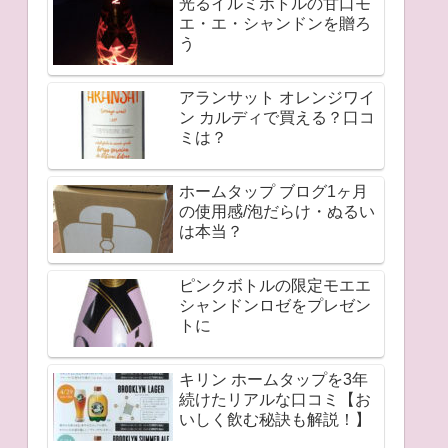
光るイルミボトルの甘口モ
エ・エ・シャンドンを贈ろ
う
アランサット オレンジワイ
ン カルディで買える？口コ
ミは？
ホームタップ ブログ1ヶ月
の使用感/泡だらけ・ぬるい
は本当？
ピンクボトルの限定モエエ
シャンドンロゼをプレゼン
トに
キリン ホームタップを3年
続けたリアルな口コミ【お
いしく飲む秘訣も解説！】